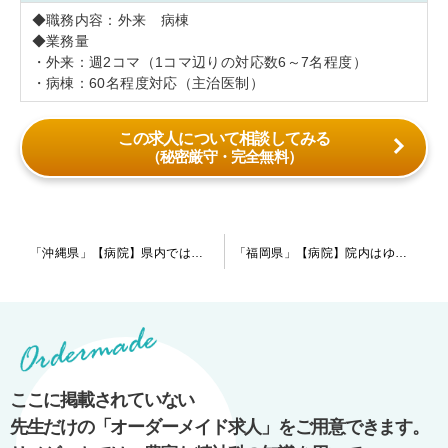
◆職務内容：外来 病棟
◆業務量
・外来：週2コマ（1コマ辺りの対応数6～7名程度）
・病棟：60名程度対応（主治医制）
この求人について相談してみる
（秘密厳守・完全無料）
投
「沖縄県」【病院】県内では高額案件です！高齢の患者様が中心ですが、内科常勤医も複数名在籍しており合併症対策も万全です！
「福岡県」【病院】院内はゆったりとした雰囲気で患者様も激しい方はおりません。当直は月に1回程お願いしております。
稿
ナ
ビ
ゲ
ー
ここに掲載されていない
シ
先生だけの「オーダーメイド求人」をご用意できます。
ョ