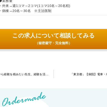
◆業務量
・外来→週1コマ～2コマ(1コマ10名～20名程)
・病棟→20名～30名 ※主治医制
この求人について相談してみる
（秘密厳守・完全無料）
「長崎県」【病院】応募に際し指定医の有無問いません。これから経験を積みたい先生、経験を活かしたい先生どちらもご活躍頂けます。
「東京都」【病院】電車・