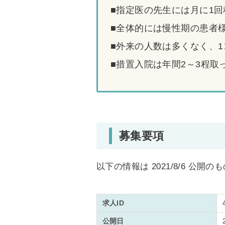
■指定医の先生には月に1
■全体的には慢性期の患者
■外来の人数は多くなく、1
■措置入院は年間2～3程
募集要項
以下の情報は 2021/8/6 公開の
求人ID
公開日