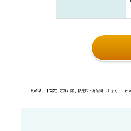
投
稿
ナ
ビ
ゲ