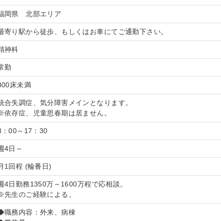
福岡県 北部エリア
最寄り駅から徒歩、もしくはお車にてご通勤下さい。
精神科
常勤
300床未満
統合失調症、気分障害メインとなります。
※依存症、児童思春期は居ません。
8：00～17：30
週4日～
月1回程 (輪番日)
週4日勤務1350万～1600万程で応相談。
※先生のご経験による。
◆職務内容：外来、病棟