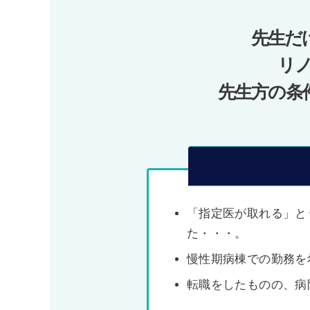
ー
先生だ
シ
ョ
リ
ン
先生方の条
「指定医が取れる」と
た・・・。
慢性期病棟での勤務を
転職をしたものの、病