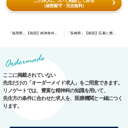
この求人について相談してみる
（秘密厳守・完全無料）
投
「福岡県」【病院】精神単科病院、メンタルクリニックとは違った働き方をしてみませんか？緩和ケアやリエゾンにご興味のある先生はご検討下さい。
「長崎県」【病院】応募に際し指定医の有無問いません。これから経験を積みたい先生、経験を活かしたい先生どちらもご活躍頂けます。
稿
ナ
ビ
ゲ
ー
ここに掲載されていない
シ
先生だけの「オーダーメイド求人」をご用意できます。
ョ
リノゲートでは、豊富な精神科の知識を用いて、
ン
先生方の条件に合わせた求人を、医療機関と一緒につく
ります。