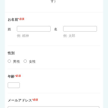
す）
お名前
*必須
姓
名
例: 精神
例: 太郎
性別
男性
女性
年齢
*必須
メールアドレス
*必須