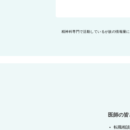
投
精神科専門で活動しているが故の情報量に
稿
ナ
ビ
ゲ
ー
シ
ョ
ン
医師の皆
転職相談