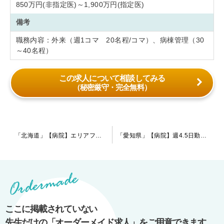
850万円(非指定医)～1,900万円(指定医)
備考
職務内容：外来（週1コマ 20名程/コマ）、病棟管理（30
～40名程）
この求人について相談してみる
（秘密厳守・完全無料）
投
「北海道」【病院】エリアフリーの先生、一線を退かれた先生にイチオシの病院です。給与も県相場より高い好条件での提示となります。
「愛知県」【病院】週4.5日勤務からの慢性期病院です。中心地からのアクセス環境◎
稿
ナ
ビ
ゲ
ー
ここに掲載されていない
シ
先生だけの「オーダーメイド求人」をご用意できます。