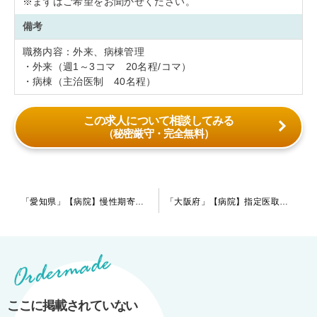
※まずはご希望をお聞かせください。
備考
職務内容：外来、病棟管理
・外来（週1～3コマ 20名程/コマ）
・病棟（主治医制 40名程）
この求人について相談してみる
（秘密厳守・完全無料）
投
「愛知県」【病院】慢性期寄りの病院になります。既に指定医をお持ちの先生を募集しています。名古屋方面からでも乗り換えなしで1時間圏内での通勤が可能です。
「大阪府」【病院】指定医取得を目指せますので、後期研修先をお探しの先生にもお薦めです。もちろん指定医の先生からのご応募も可能です。
稿
ナ
ビ
ゲ
ー
ここに掲載されていない
シ