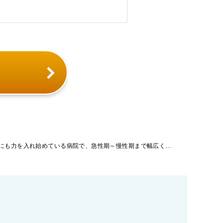
「愛知県」【病院】アルコール依存症にも力を入れ始めている病院で、急性期～慢性期まで幅広く対応しております。