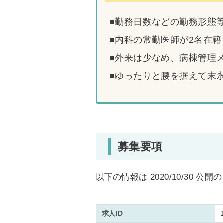
■勤務日数などの勤務形態
■内科の常勤医師が2名在
■外来は少なめ、病棟管理
■ゆったりと腰を据えて末
募集要項
以下の情報は 2020/10/30 公
求人ID