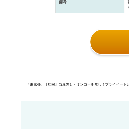
備考
投
稿
ナ
ビ
ゲ