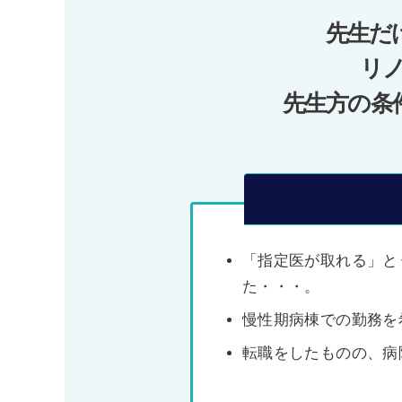
ー
先生だ
シ
ョ
リ
ン
先生方の条
「指定医が取れる」と
た・・・。
慢性期病棟での勤務を
転職をしたものの、病