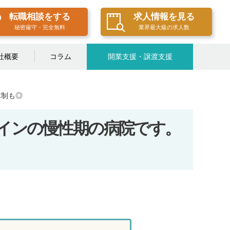
転職相談をする
求人情報を見る
秘密厳守・完全無料
業界最大級の求人数
社概要
コラム
開業支援・譲渡支援
体制も◎
インの慢性期の病院です。