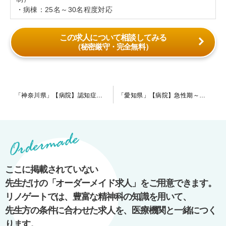
・病棟：25名～30名程度対応
この求人について相談してみる
（秘密厳守・完全無料）
投
「神奈川県」【病院】認知症や統合失調症などの患者様メインの慢性期の病院です。内科常勤医も在籍しておりますのでフォロー体制も◎
「愛知県」【病院】急性期～慢性期まで幅広く対応しております。指定医を目指す先生や他科からの転科をご希望の先生もご相談可能です。
稿
ナ
ビ
ゲ
ー
ここに掲載されていない
シ
先生だけの「オーダーメイド求人」をご用意できます。
ョ
リノゲートでは、豊富な精神科の知識を用いて、
ン
先生方の条件に合わせた求人を、医療機関と一緒につく
ります。