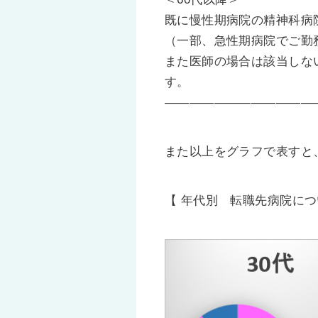
既に慢性期病院の精神科病
（一部、急性期病院でご勤
また医師の場合は該当しな
す。
————————————
また以上をグラフで表すと
【 年代別 転職先病院につい