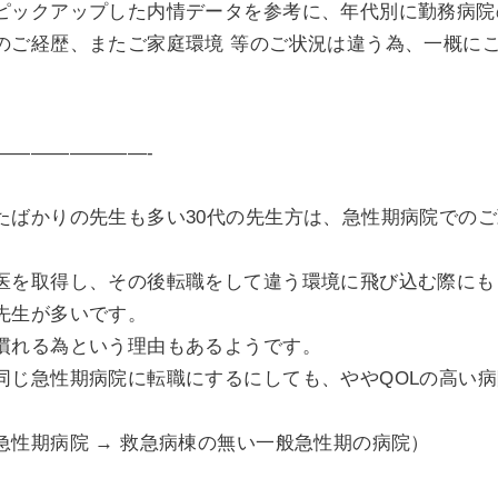
ピックアップした内情データを参考に、年代別に勤務病院
のご経歴、またご家庭環境 等のご状況は違う為、一概に
————————-
たばかりの先生も多い30代の先生方は、急性期病院での
医を取得し、その後転職をして違う環境に飛び込む際にも
先生が多いです。
慣れる為という理由もあるようです。
同じ急性期病院に転職にするにしても、ややQOLの高い
急性期病院 → 救急病棟の無い一般急性期の病院）