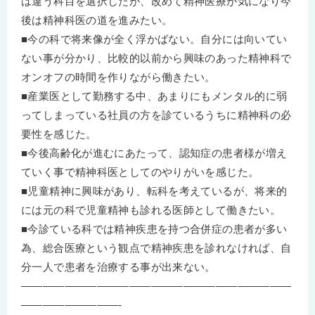
は違う科目を選択したが、改めて精神医療が気になり今
後は精神科医の道を進みたい。
■今の科で将来像が全く浮かばない。自分には向いてい
ない事が分かり、比較的以前から興味のあった精神科で
オンオフの時間を作りながら働きたい。
■産業医として勤務する中、あまりにもメンタル的に弱
ってしまっている社員の方を診ているうちに精神科の必
要性を感じた。
■今後高齢化が進むにあたって、認知症の患者様が増え
ていく事で精神科医としてのやりがいを感じた。
■児童精神に興味があり、転科を考えているが、将来的
には元の科で児童精神も診れる医師として働きたい。
■今診ている科では精神疾患を持つ合併症の患者が多い
為、総合医療という観点で精神疾患を診れなければ、自
分一人で患者を治療する事が出来ない。
—————————————————————————
—————————-