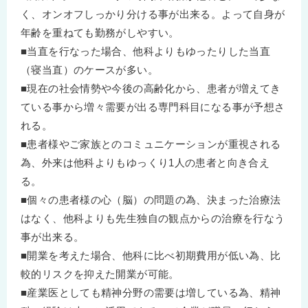
く、オンオフしっかり分ける事が出来る。よって自身が
年齢を重ねても勤務がしやすい。
■当直を行なった場合、他科よりもゆったりした当直
（寝当直）のケースが多い。
■現在の社会情勢や今後の高齢化から、患者が増えてき
ている事から増々需要が出る専門科目になる事が予想さ
れる。
■患者様やご家族とのコミュニケーションが重視される
為、外来は他科よりもゆっくり1人の患者と向き合え
る。
■個々の患者様の心（脳）の問題の為、決まった治療法
はなく、他科よりも先生独自の観点からの治療を行なう
事が出来る。
■開業を考えた場合、他科に比べ初期費用が低い為、比
較的リスクを抑えた開業が可能。
■産業医としても精神分野の需要は増している為、精神