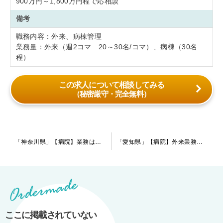
900万円～1,800万円程で応相談
備考
職務内容：外来、病棟管理
業務量：外来（週2コマ 20～30名/コマ）、病棟（30名
程）
この求人について相談してみる
（秘密厳守・完全無料）
投
「神奈川県」【病院】業務は病棟管理メインとなり外来は多くて週1コマ程です。当直免除のご相談も可能です。
「愛知県」【病院】外来業務がメインのリエゾン案件です。院内保育・産休育休制度も有り、お子様のいらっしゃる先生も働きやすい環境です◎
稿
ナ
ビ
ゲ
ー
ここに掲載されていない
シ