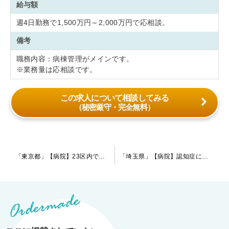
給与額
週4日勤務で1,500万円～2,000万円で応相談。
備考
職務内容：病棟管理がメインです。
※業務量は応相談です。
この求人について相談してみる
（秘密厳守・完全無料）
投
「東京都」【病院】23区内でアクセス環境◎オフの時間を大事にしたい先生にもオススメの病院です！当直は免除も可能。
「埼玉県」【病院】認知症に力を入れている慢性期病院です。給与は相場からすると高めの提示を頂けます。院内託児所も完備していますので子育て中の先生にもオススメです。
稿
ナ
ビ
ゲ
ー