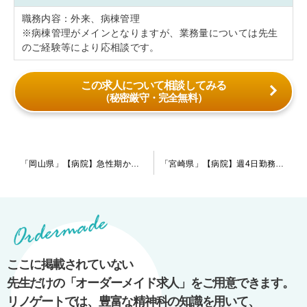
職務内容：外来、病棟管理
※病棟管理がメインとなりますが、業務量については先生
のご経験等により応相談です。
この求人について相談してみる
（秘密厳守・完全無料）
投
「岡山県」【病院】急性期から慢性期まで幅広い患者様を対応している病院です。育児支援の体制も整っており、病院の傍には保育所もございます。福利厚生も充実しております。
「宮崎県」【病院】週4日勤務のご相談が可能な病院です。外来や往診に注力しており、経営状況が安定しております。急性期～慢性期まで幅広く対応しています。和やかな雰囲気の医局です。
稿
ナ
ビ
ゲ
ー
ここに掲載されていない
シ
先生だけの「オーダーメイド求人」をご用意できます。
ョ
リノゲートでは、豊富な精神科の知識を用いて、