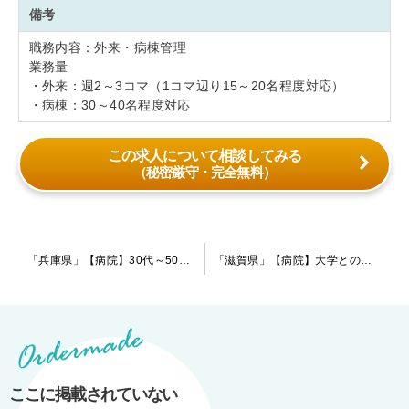
備考
職務内容：外来・病棟管理
業務量
・外来：週2～3コマ（1コマ辺り15～20名程度対応）
・病棟：30～40名程度対応
この求人について相談してみる
（秘密厳守・完全無料）
投
「兵庫県」【病院】30代～50代の先生がご活躍されています。大学のしがらみ等は一切なく気兼ねなくご勤務頂ける病院です。
「滋賀県」【病院】大学との関連も無く、のびのびと勤務出来ます。院内は清潔感があり、急性期～慢性期まで幅広い患者様が来院しています。
稿
ナ
ビ
ゲ
ー
ここに掲載されていない
シ