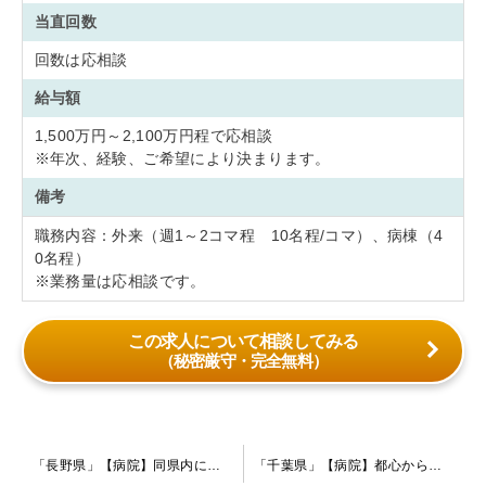
当直回数
回数は応相談
給与額
1,500万円～2,100万円程で応相談
※年次、経験、ご希望により決まります。
備考
職務内容：外来（週1～2コマ程 10名程/コマ）、病棟（4
0名程）
※業務量は応相談です。
この求人について相談してみる
（秘密厳守・完全無料）
投
「長野県」【病院】同県内にてご転職をお考えの先生を歓迎致します。現在は、指定医の先生を募集中です。一人一人の患者様をじっくり診ていきたいとお考えの先生にお勧めの病院です。
「千葉県」【病院】都心からのアクセスも良く、オフの時間もしっかりと取れる働きやすい環境の病院です。統合失調症・認知症の患者様がメインに在院されております。