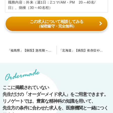
職務内容：外来（週1日：2コマ/AM・PM 20～40名/
日）、病棟（30～40名程）
この求人について相談してみる
（秘密厳守・完全無料）
投
「福島県」【病院】急性期～慢性期まで幅広く対応している病院です。外来の対応人数は少な目です。地域に根差した医療提供を行っております。「主治医制で一貫して患者様を診たい」とお考えの先生にお勧めです！
「北海道」【病院】依存症や児童思春期などの幅広い疾患の患者様を対応している病院です。サブスペシャリティを活かしたいをお考えの指定医の先生を歓迎致します！
稿
ナ
ビ
ゲ
ー
ここに掲載されていない
シ
先生だけの「オーダーメイド求人」をご用意できます。
ョ
リノゲートでは、豊富な精神科の知識を用いて、
ン
先生方の条件に合わせた求人を、医療機関と一緒につく