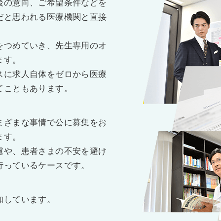
後の意向、ご希望条件などを
だと思われる医療機関と直接
をつめていき、先生専用のオ
ます。
スに求人自体をゼロから医療
てこともあります。
まざまな事情で公に募集をお
ます。
慮や、患者さまの不安を避け
行っているケースです。
知しています。