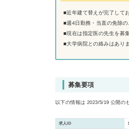
■近年建て替えが完了して
■週4日勤務・当直の免除
■現在は指定医の先生を募
■大学病院との絡みはあり
募集要項
以下の情報は 2023/5/19 公開
求人ID