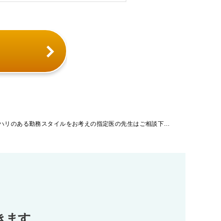
「千葉県」【病院】オン・オフ、メリハリのある勤務スタイルをお考えの指定医の先生はご相談下さい。勤務日数は基本的に週4日となります。
きます。