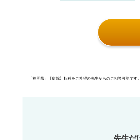
投
稿
ナ
ビ
ゲ
ー
先生だ
シ