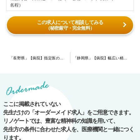
名程）
この求人について相談してみる
（秘密厳守・完全無料）
投
「長野県」【病院】指定医の資格を活かして働きたい先生におススメです。総合病院にて精神科医としてのご勤務になります。精神科病棟もあり、幅広い疾患の患者様が在院しております。
「静岡県」【病院】幅広い精神科領域に対応している病院です。依存症治療にも注力しております。様々なご経験を積みたいとお考えの先生にお勧めの環境です。
稿
ナ
ビ
ゲ
ー
ここに掲載されていない
シ
先生だけの「オーダーメイド求人」をご用意できます。
ョ
リノゲートでは、豊富な精神科の知識を用いて、
ン
先生方の条件に合わせた求人を、医療機関と一緒につく
ります。