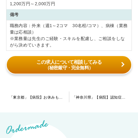
1,200万円～2,000万円
備考
職務内容：外来（週1～2コマ 30名程/コマ）、病棟（業務
量は応相談）
※業務量は先生のご経験・スキルを配慮し、ご相談をしな
がら決めていきます。
この求人について相談してみる
（秘密厳守・完全無料）
投
「東京都」【病院】お休みも多く週4日勤務も可能です。2021年2月頃から入職が可能な指定医の先生、お待ち致しております。
「神奈川県」【病院】認知症の患者様がメインの病院です。ワークライフバランスを考えながらの勤務が可能！現在は指定医の先生を募集中で週4日～ご相談が可能です。
稿
ナ
ビ
ゲ