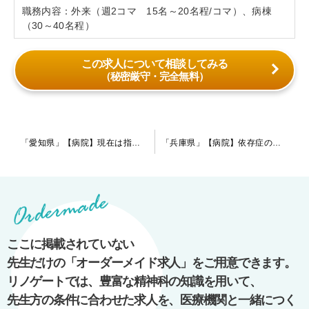
職務内容：外来（週2コマ 15名～20名程/コマ）、病棟
（30～40名程）
この求人について相談してみる
（秘密厳守・完全無料）
投
「愛知県」【病院】現在は指定医の先生を募集しております。急性期～慢性期まで対応しており、指定医の先生にとってはご経験を活かしていただける環境です。
「兵庫県」【病院】依存症のご経験を活かしたい、または診たいとお考えの先生はご相談下さい。プログラムが確立されているので依存症の臨床経験が少なくても安心です。
稿
ナ
ビ
ゲ
ー
ここに掲載されていない
シ
先生だけの「オーダーメイド求人」をご用意できます。
ョ
リノゲートでは、豊富な精神科の知識を用いて、
ン
先生方の条件に合わせた求人を、医療機関と一緒につく