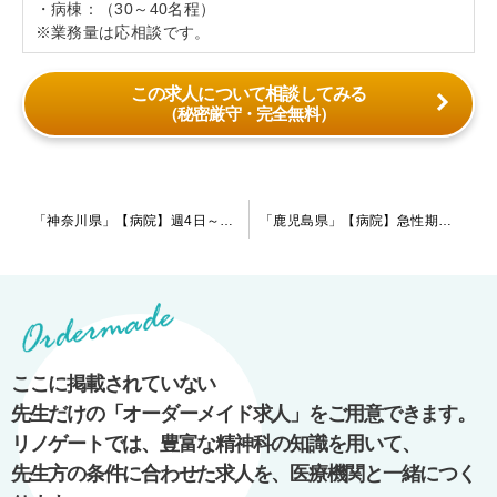
・病棟：（30～40名程）
※業務量は応相談です。
この求人について相談してみる
（秘密厳守・完全無料）
投
「神奈川県」【病院】週4日～当直回数については柔軟にご相談出来ます！症例も幅広いので専門性を活かして働いていきたいとお考えの先生は是非ご検討下さい。現在は指定医の先生を募集しております。
「鹿児島県」【病院】急性期～慢性期までバランス良く診ている病院です。週4日勤務2,000万のご提示も可能です！
稿
ナ
ビ
ゲ
ー
ここに掲載されていない
シ
先生だけの「オーダーメイド求人」をご用意できます。
ョ
リノゲートでは、豊富な精神科の知識を用いて、
ン
先生方の条件に合わせた求人を、医療機関と一緒につく