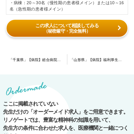
・病棟：20～30名（慢性期の患者様メイン）または10～16
名（急性期の患者様メイン）
この求人について相談してみる
（秘密厳守・完全無料）
投
「千葉県」【病院】総合病院でのご勤務となります。明るく綺麗な院内環境の病院です。スピード感をもって働きたいとお考えの指定医の先生歓迎致します！
「山形県」【病院】福利厚生が充実◎法人基盤がしっかりの急性期医療に力を入れている病院です。
稿
ナ
ビ
ゲ
ー
ここに掲載されていない
シ
先生だけの「オーダーメイド求人」をご用意できます。
ョ
リノゲートでは、豊富な精神科の知識を用いて、
ン
先生方の条件に合わせた求人を、医療機関と一緒につく