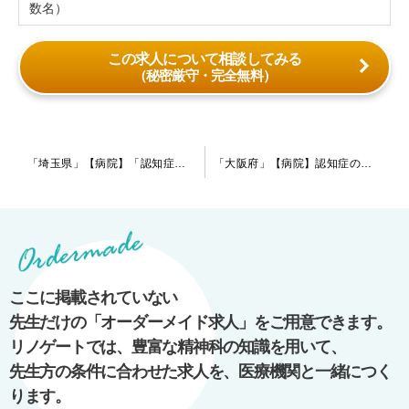
数名）
この求人について相談してみる
（秘密厳守・完全無料）
投
「埼玉県」【病院】「認知症の経験を活かしたい」とお考えの指定医の先生歓迎します！週4日勤務＆当直無しの働き方が可能な病院です。
「大阪府」【病院】認知症の患者様の割合が多い病院です。特に指定医の先生で認知症にご興味のある先生歓迎します！他科の常勤医が在籍しているので合併症のフォロー体制は整っています。
稿
ナ
ビ
ゲ
ー
ここに掲載されていない
シ
先生だけの「オーダーメイド求人」をご用意できます。
ョ
リノゲートでは、豊富な精神科の知識を用いて、
ン
先生方の条件に合わせた求人を、医療機関と一緒につく
ります。