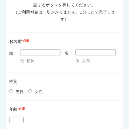
認するボタンを押してください。
（ご利用料金は一切かかりません。1分ほどで完了しま
す）
お名前
*必須
姓
名
例: 精神
例: 太郎
性別
男性
女性
年齢
*必須