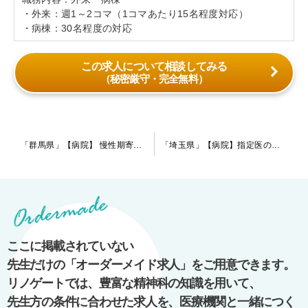
・外来：週1～2コマ（1コマあたり15名程度対応）
・病棟：30名程度の対応
この求人について相談してみる
（秘密厳守・完全無料）
投
「群馬県」【病院】 慢性期寄りの病院ですが、院内で内科的治療も可能な環境です。当直免除をご希望の指定医の先生、ご応募をお待ちしております。
「埼玉県」【病院】指定医の先生からのご応募をお待ちしております。慢性期主体の小規模病院でのご勤務です。
稿
ナ
ビ
ゲ
ー
ここに掲載されていない
シ
先生だけの「オーダーメイド求人」をご用意できます。
ョ
リノゲートでは、豊富な精神科の知識を用いて、
ン
先生方の条件に合わせた求人を、医療機関と一緒につく