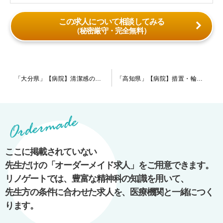
この求人について相談してみる
（秘密厳守・完全無料）
投
「大分県」【病院】清潔感のあるオシャレな院内です！統合失調症・気分障害の患者様が多くを占めており、他は認知症・アルコール依存症の患者様がいらっしゃいます。
「高知県」【病院】措置・輪番対応なしの小規模の慢性期病院です。主に睡眠障害・発達障害の患者様が在院されております。指定医をお持ちの先生歓迎です。
稿
ナ
ビ
ゲ
ー
ここに掲載されていない
シ
先生だけの「オーダーメイド求人」をご用意できます。
ョ
リノゲートでは、豊富な精神科の知識を用いて、
ン
先生方の条件に合わせた求人を、医療機関と一緒につく
ります。