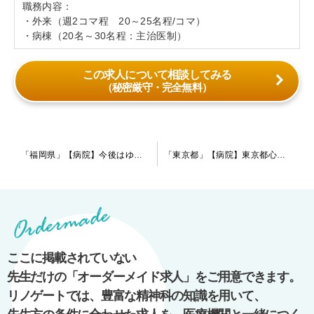
職務内容：
・外来（週2コマ程 20～25名程/コマ）
・病棟（20名～30名程：主治医制）
この求人について相談してみる
（秘密厳守・完全無料）
投
「福岡県」【病院】今後はゆったりと働きたいとお考えの指定医の先生におススメです。統合失調症・認知症・気分障害圏がメインの慢性期病院です。
「東京都」【病院】東京都心からのアクセスが非常に良好です。急性期の病院で働きたい、教育・指導などに興味のある先生にお薦めです。
稿
ナ
ビ
ゲ
ー
ここに掲載されていない
シ
先生だけの「オーダーメイド求人」をご用意できます。
ョ
リノゲートでは、豊富な精神科の知識を用いて、
ン