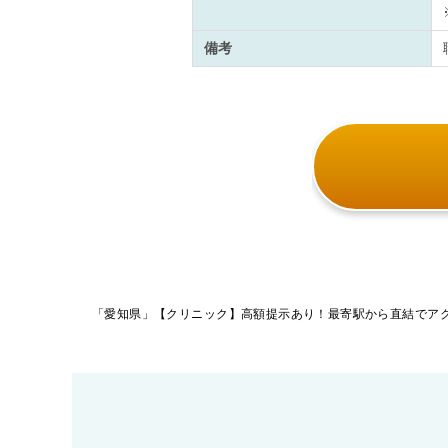
備考
投
稿
ナ
ビ
ゲ