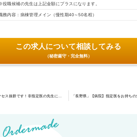
※役職候補の先生は上記金額にプラスになります。
職務内容：病棟管理メイン（慢性期40～50名程）
この求人について相談してみる
（秘密厳守・完全無料）
「愛知県」【クリニック】高額提示あり！最寄駅から直結でアクセス抜群です！非指定医の先生においては、教育・研修体制が充実しており、医師の学びに繋がるクリニックです。