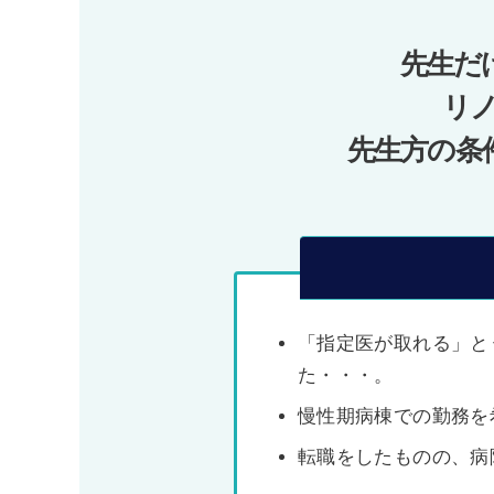
ー
先生だ
シ
ョ
リ
ン
先生方の条
「指定医が取れる」と
た・・・。
慢性期病棟での勤務を
転職をしたものの、病