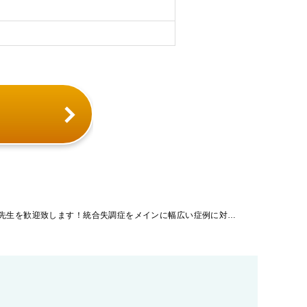
「長野県」【病院】指定医をお持ちの先生を歓迎致します！統合失調症をメインに幅広い症例に対応しており、指定医の資格を活かしてご活躍頂ける環境です。