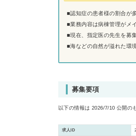
■認知症の患者様の割合が
■業務内容は病棟管理がメ
■現在、指定医の先生を募
■海などの自然が溢れた環
募集要項
以下の情報は 2026/7/10 公開
求人ID