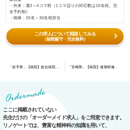
・外来：週3～4コマ程（1コマ辺りの対応数は10名程。完
全予約制）
・病棟：20名～30名程担当
この求人について相談してみる
（秘密厳守・完全無料）
投
「岩手県」【病院】総合病院の精神科求人です。外来をメインとした業務内容になります。
「宮崎県」【病院】後期研修医、転科希望の先生からのご相談お待ちしています。指定医取得に必須な症例はスピーディーに集まります！
稿
ナ
ビ
ゲ
ー
ここに掲載されていない
シ
先生だけの「オーダーメイド求人」をご用意できます。
ョ
リノゲートでは、豊富な精神科の知識を用いて、