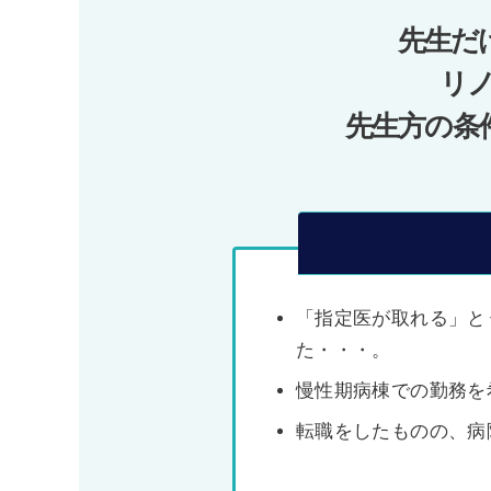
ー
先生だ
シ
ョ
リ
ン
先生方の条
「指定医が取れる」と
た・・・。
慢性期病棟での勤務を
転職をしたものの、病