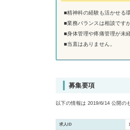
■精神科の経験も活かせる
■業務バランスは相談です
■身体管理や疼痛管理が未
■当直はありません。
募集要項
以下の情報は 2019/6/14 公開
求人ID