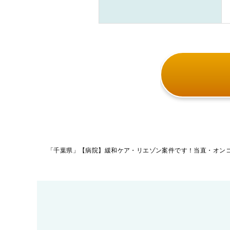
投
稿
ナ
ビ
ゲ