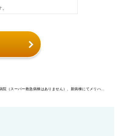
す。
「愛知県」【病院】慢性期～急性期の病院（スーパー救急病棟はありません）、新病棟にてメリハリのある勤務をしてみませんか？