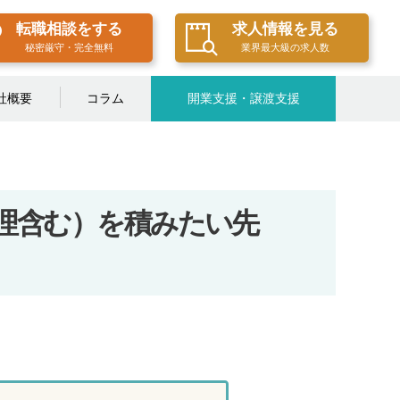
転職相談をする
求人情報を見る
秘密厳守・完全無料
業界最大級の求人数
社概要
コラム
開業支援・譲渡支援
！
理含む）を積みたい先