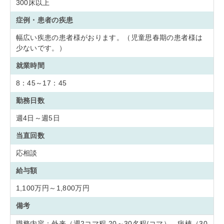
300床以上
症例・患者の疾患
幅広い疾患の患者様がおります。（児童思春期の患者様は
少ないです。）
就業時間
8：45～17：45
勤務日数
週4日～週5日
当直回数
応相談
給与額
1,100万円～1,800万円
備考
職務内容：外来（週2コマ程 20～30名程/コマ）、病棟（30