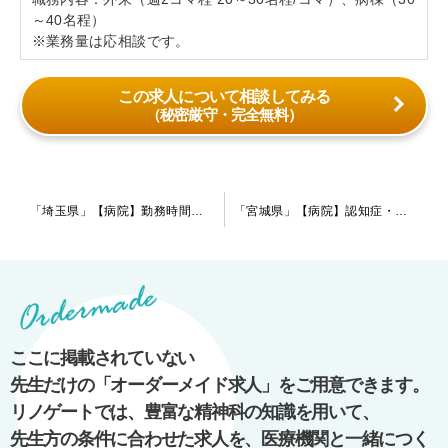
～40名程）
※業務量は応相談です。
この求人について相談してみる
（秘密厳守・完全無料）
投
「埼玉県」【病院】勤務時間が早めに設定されておりますので、プライベートの時間もしっかり作れる環境です。現在は指定医の先生を募集しております。
「宮城県」【病院】認知症・統合失調症がメインの慢性期病院です。小規模病床でじっくりと患者様を診ていきたいとお考えの先生にお勧めです。労働条件については、まずご相談ください。
稿
ナ
ビ
ゲ
ー
ここに掲載されていない
シ
先生だけの「オーダーメイド求人」をご用意できます。
ョ
リノゲートでは、豊富な精神科の知識を用いて、
ン
先生方の条件に合わせた求人を、医療機関と一緒につく