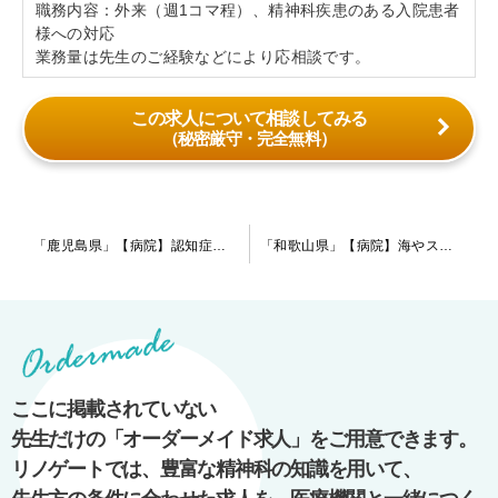
職務内容：外来（週1コマ程）、精神科疾患のある入院患者
様への対応
業務量は先生のご経験などにより応相談です。
この求人について相談してみる
（秘密厳守・完全無料）
投
「鹿児島県」【病院】認知症専門の先生～これから診ていきたいとお考えの先生を募集しています。気になる先生はお問い合わせください。
「和歌山県」【病院】海やスポーツがお好きな先生必見です。急性期～慢性期まで万遍なく対応している病院です。現在は指定医の先生を募集しております。
稿
ナ
ビ
ゲ
ー
ここに掲載されていない
シ
先生だけの「オーダーメイド求人」をご用意できます。
ョ
リノゲートでは、豊富な精神科の知識を用いて、
ン