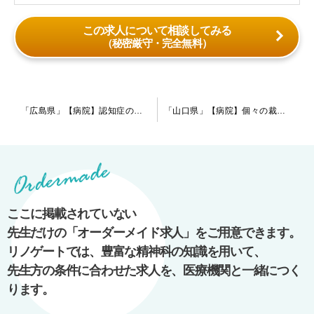
この求人について相談してみる
（秘密厳守・完全無料）
投
「広島県」【病院】認知症の患者様がメインとなります。コメディカルと医師間の連携が良好な病院です◎
「山口県」【病院】個々の裁量で職務にあたれます。風通しの良い職場環境がウリの病院です。指定医を積極的に募集していますが、非指定医の先生もご相談ください。
稿
ナ
ビ
ゲ
ー
ここに掲載されていない
シ
先生だけの「オーダーメイド求人」をご用意できます。
ョ
リノゲートでは、豊富な精神科の知識を用いて、
ン
先生方の条件に合わせた求人を、医療機関と一緒につく
ります。