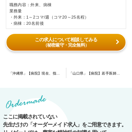
職務内容：外来、病棟
業務量
・外来：1～2コマ/週（コマ20～25名程）
・病棟：20名前後
この求人について相談してみる
（秘密厳守・完全無料）
投
「沖縄県」【病院】現在、指定医の先生を募集しております。人気の観光エリアに位置しており海や自然を堪能できる環境です。訪問診療等のアウトリーチにご興味のある先生を歓迎致します！
「山口県」【病院】若手医師への教育・指導にご興味をお持ちの指定医の先生歓迎します！急性期～慢性期まで満遍なく対応している病院です。
稿
ナ
ビ
ゲ
ー
ここに掲載されていない
シ
先生だけの「オーダーメイド求人」をご用意できます。
ョ