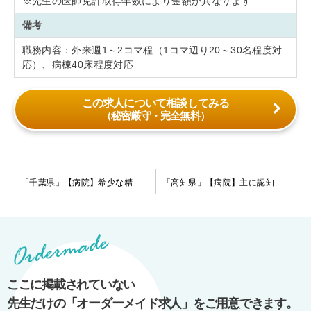
※先生の医師免許取得年数により金額が異なります
備考
職務内容：外来週1～2コマ程（1コマ辺り20～30名程度対
応）、病棟40床程度対応
この求人について相談してみる
（秘密厳守・完全無料）
投
「千葉県」【病院】希少な精神科のリエゾン案件です！急性期のリエゾンや、緩和ケア病棟の精神科領域にご対応頂きます。転居・住宅手当等の福利厚生も充実しています◎
「高知県」【病院】主に認知症の患者様を対応している病院です。小規模な病院で腰を据えて長く働きたいとお考えの先生にお勧めです。
稿
ナ
ビ
ゲ
ー
ここに掲載されていない
シ
先生だけの「オーダーメイド求人」をご用意できます。