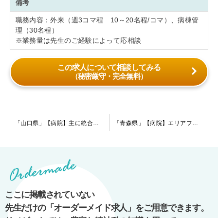
備考
職務内容：外来（週3コマ程 10～20名程/コマ）、病棟管
理（30名程）
※業務量は先生のご経験によって応相談
この求人について相談してみる
（秘密厳守・完全無料）
投
「山口県」【病院】主に統合失調症や認知症の患者様を対応しております。今後は急性期にも注力していく方針です。院内は木目を基調としており、広々とした綺麗な環境です。
「青森県」【病院】エリアフリーでご転職をお考えの先生も歓迎します！住宅手当や転居費用など、福利厚生が充実しております！県の中心エリアに位置しており、比較的幅広い疾患の患者様がいらっしゃる病院です。
稿
ナ
ビ
ゲ
ー
ここに掲載されていない
シ
先生だけの「オーダーメイド求人」をご用意できます。
ョ