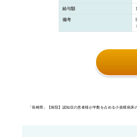
給与額
備考
投
稿
ナ
ビ