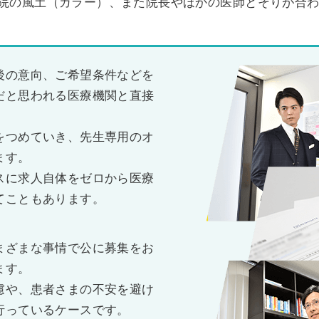
院の風土（カラー）、また院長やほかの医師とそりが合
後の意向、ご希望条件などを
だと思われる医療機関と直接
をつめていき、先生専用のオ
ます。
スに求人自体をゼロから医療
てこともあります。
まざまな事情で公に募集をお
ます。
慮や、患者さまの不安を避け
行っているケースです。