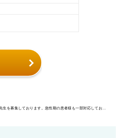
「北海道」【病院】現在は、指定医の先生を募集しております。急性期の患者様も一部対応しており、慢性期、社会復帰、在宅医療までの幅広いニーズに対応している病院です。