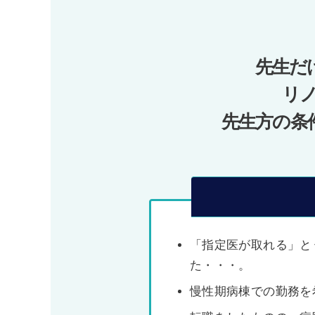
ゲ
ー
先生だ
シ
ョ
リ
ン
先生方の条
「指定医が取れる」と
た・・・。
慢性期病棟での勤務を