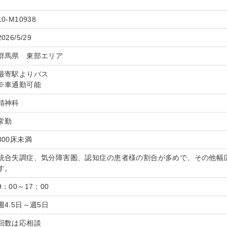
10-M10938
2026/5/29
群馬県 東部エリア
最寄駅よりバス
※車通勤可能
精神科
常勤
300床未満
統合失調症、気分障害圏、認知症の患者様の割合が多めで、その他幅
す。
9：00～17：00
週4.5日～週5日
回数は応相談