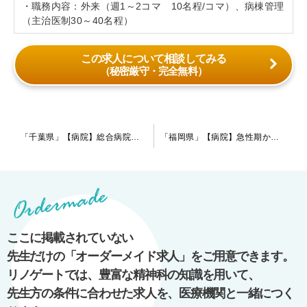
・職務内容：外来（週1～2コマ 10名程/コマ）、病棟管理
（主治医制30～40名程）
この求人について相談してみる
（秘密厳守・完全無料）
投
「千葉県」【病院】総合病院での勤務になります。リエゾン・緩和ケアのニーズの高まりから精神科の募集を開始した病院です。
「福岡県」【病院】急性期から慢性期まで満遍なく対応しておりますが、やや慢性期の患者様の割合が多くなっております。現在は指定医の先生のご採用をお考えです。
稿
ナ
ビ
ゲ
ー
ここに掲載されていない
シ
先生だけの「オーダーメイド求人」をご用意できます。
ョ
リノゲートでは、豊富な精神科の知識を用いて、
ン
先生方の条件に合わせた求人を、医療機関と一緒につく