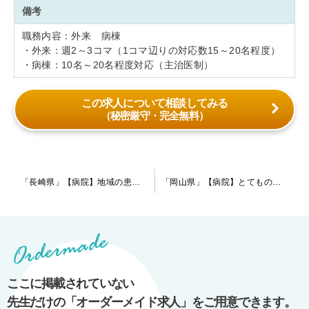
備考
職務内容：外来 病棟
・外来：週2～3コマ（1コマ辺りの対応数15～20名程度）
・病棟：10名～20名程度対応（主治医制）
この求人について相談してみる
（秘密厳守・完全無料）
投
「長崎県」【病院】地域の患者様とじっくり向き合いたい先生、ご検討下さい！高額提示も検討可能です。
「岡山県」【病院】とてものどかな地域にある高齢の認知症患者様中心の病院です。勤務日数は週4日のみとなります。指定医をお持ちの先生からのお問い合わせをお待ちしております。
稿
ナ
ビ
ゲ
ー
ここに掲載されていない
シ
先生だけの「オーダーメイド求人」をご用意できます。