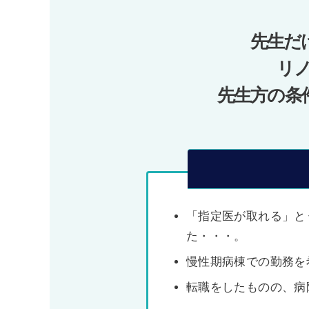
ー
先生だ
シ
ョ
リ
ン
先生方の条
「指定医が取れる」と
た・・・。
慢性期病棟での勤務を
転職をしたものの、病