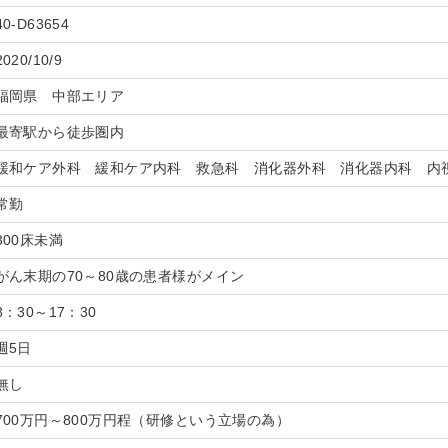
40-D63654
2020/10/9
福岡県 中部エリア
最寄駅から徒歩圏内
緩和ケア外科 緩和ケア内科 救急科 消化器外科 消化器内科 内
常勤
300床未満
がん末期の70～80歳の患者様がメイン
8：30～17：30
週5日
無し
700万円～800万円程（研修という立場の為）