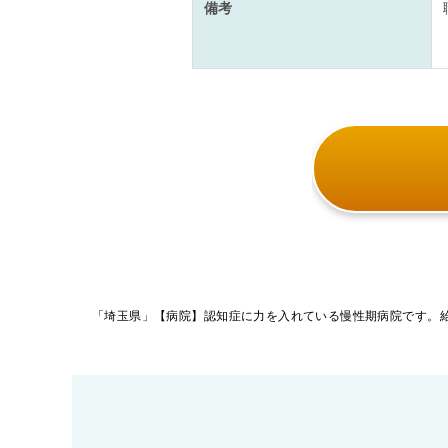
備考
投
稿
ナ
ビ
ゲ