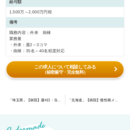
給与額
1,500万～2,000万円程
備考
職務内容：外来 病棟
業務量
・外来：週2～3コマ
・病棟：35名～40名程度対応
この求人について相談してみる
（秘密厳守・完全無料）
投
「埼玉県」【病院】週4日・当直無しのご相談が可能！病棟管理メインの職務です。現在は認知症のご経験のある指定医の先生を募集しております。
「北海道」【病院】慢性期メインの病院です。現在は指定医の先生を募集しております。
稿
ナ
ビ