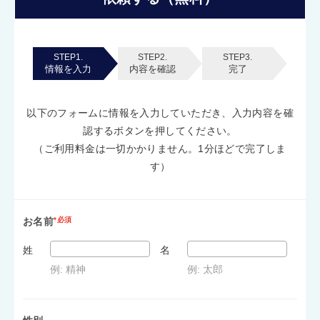
STEP1.
STEP2.
STEP3.
情報を入力
内容を確認
完了
以下のフォームに情報を入力していただき、入力内容を確
認するボタンを押してください。
（ご利用料金は一切かかりません。1分ほどで完了しま
す）
お名前
*必須
姓
名
例: 精神
例: 太郎