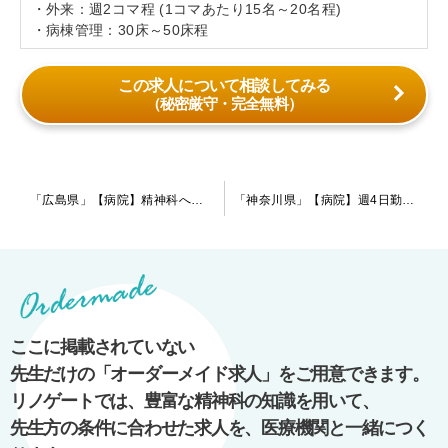
・外来：週2コマ程 (1コマあたり15名～20名程)
・病棟管理：30床～50床程
この求人について相談してみる
（秘密厳守・完全無料）
投
「広島県」【病院】精神科への転科をお考えの先生～将来的に役職ご興味のある先生までご相談が可能です。広島県の中心エリアに位置しておりますので生活の利便性も◎
「神奈川県」【病院】週4日勤務可能・給与額はエリア相場より高めの提示あり！急性期～慢性期の病院です。現在は指定医の先生を募集しております。訪問診療にご興味のある先生は尚歓迎します。
稿
ナ
ビ
ゲ
ー
ここに掲載されていない
シ
先生だけの「オーダーメイド求人」をご用意できます。
ョ
リノゲートでは、豊富な精神科の知識を用いて、
ン
先生方の条件に合わせた求人を、医療機関と一緒につく