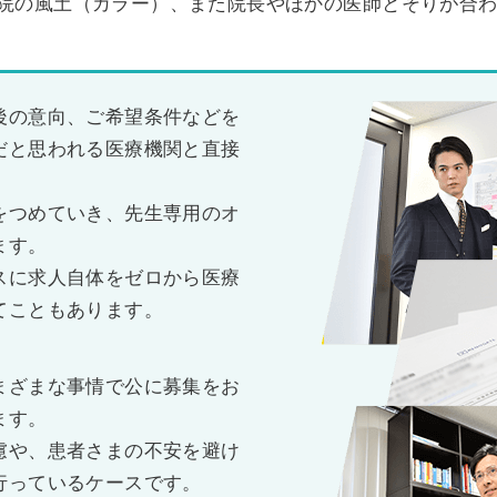
院の風土（カラー）、また院長やほかの医師とそりが合
後の意向、ご希望条件などを
だと思われる医療機関と直接
をつめていき、先生専用のオ
ます。
スに求人自体をゼロから医療
てこともあります。
まざまな事情で公に募集をお
ます。
慮や、患者さまの不安を避け
行っているケースです。