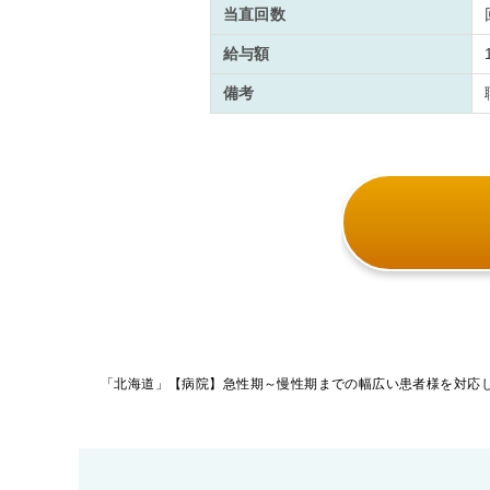
当直回数
給与額
備考
投
稿
ナ
ビ