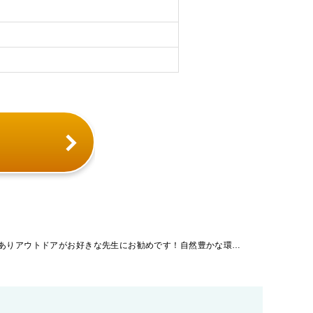
「長野県」【病院】近くに温泉や湖がありアウトドアがお好きな先生にお勧めです！自然豊かな環境に位置したケアミックス型の病院です。