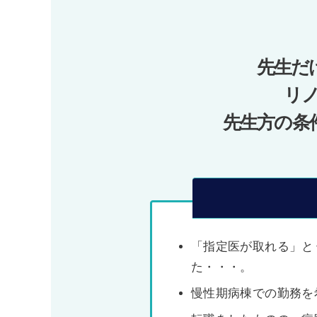
ゲ
ー
先生だ
シ
ョ
リ
ン
先生方の条
「指定医が取れる」と
た・・・。
慢性期病棟での勤務を