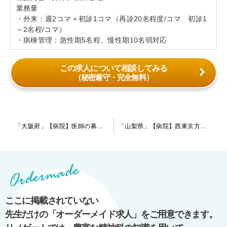
業務量
・外来：週2コマ＋初診1コマ（再診20名程度/コマ 初診1
～2名程/コマ）
・病棟管理：急性期5名程、慢性期10名弱対応
この求人について相談してみる
（秘密厳守・完全無料）
投
「大阪府」【病院】医師の募集を行う事が珍しい希少性の高い案件です。求人も少ないエリアに位置しています。まずはお問合せ下さい。
「山梨県」【病院】西東京方面からのアクセスも◎高速代支給の検討が可能！指定医の先生は勤務日数等、条件面が柔軟にご相談ができる病院です。
稿
ナ
ビ
ゲ
ー
ここに掲載されていない
シ
先生だけの「オーダーメイド求人」をご用意できます。
ョ