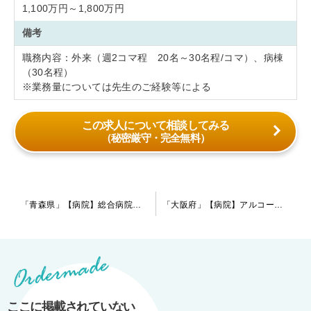
1,100万円～1,800万円
備考
職務内容：外来（週2コマ程 20名～30名程/コマ）、病棟
（30名程）
※業務量については先生のご経験等による
この求人について相談してみる
（秘密厳守・完全無料）
投
「青森県」【病院】総合病院内での精神科医の募集になります。指定医をお持ちの先生方を募集しております。
「大阪府」【病院】アルコール依存症の治療にご興味がある先生、経験のある先生歓迎します！勤務日数や当直の有無については柔軟にご相談可能です。お気軽にお問い合わせ下さい。
稿
ナ
ビ
ゲ
ー
ここに掲載されていない