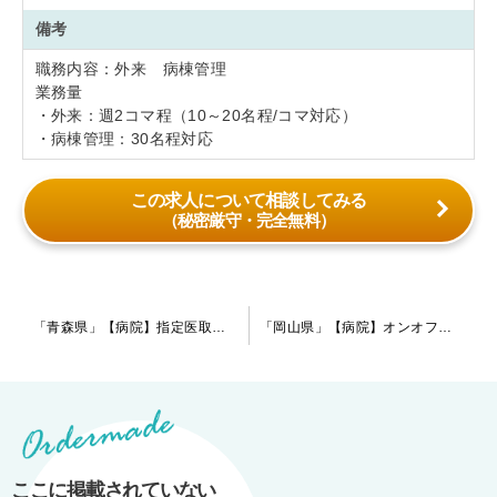
備考
職務内容：外来 病棟管理
業務量
・外来：週2コマ程（10～20名程/コマ対応）
・病棟管理：30名程対応
この求人について相談してみる
（秘密厳守・完全無料）
投
「青森県」【病院】指定医取得を目指している先生にお勧めです。必要症例が集まる事は勿論、定期的な勉強会も有りしっかりと学ぶ機会のある環境です。メリハリのある働き方が可能です。
「岡山県」【病院】オンオフしっかりの病院→有給休暇も取得しやすく、ライフワークバランスも保ちやすい環境が魅力です。現在は指定医の先生を募集しております。
稿
ナ
ビ
ゲ
ー
ここに掲載されていない