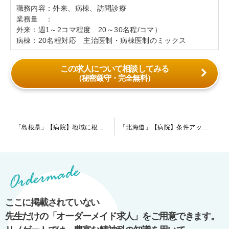
職務内容：外来、病棟、訪問診療
業務量 ：
外来：週1～2コマ程度 20～30名程/コマ）
病棟：20名程対応 主治医制・病棟医制のミックス
この求人について相談してみる
（秘密厳守・完全無料）
投
「島根県」【病院】地域に根差した小規模総合病院からの精神科医の求人案件になります。福利厚生も充実しており他地域から移転される場合でも安心してご勤務が可能です。
「北海道」【病院】条件アップ！高齢者の統合失調症や認知症といった慢性期の患者様が多い病院です。勤務日数や当直回数についても柔軟にご相談可能です！
稿
ナ
ビ
ゲ
ー
ここに掲載されていない
シ
先生だけの「オーダーメイド求人」をご用意できます。
ョ