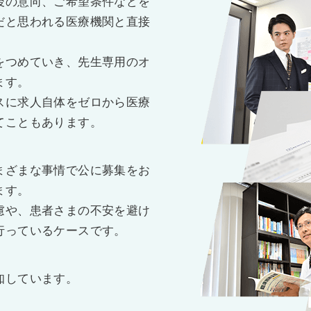
後の意向、ご希望条件などを
だと思われる医療機関と直接
をつめていき、先生専用のオ
ます。
スに求人自体をゼロから医療
てこともあります。
まざまな事情で公に募集をお
ます。
慮や、患者さまの不安を避け
行っているケースです。
知しています。