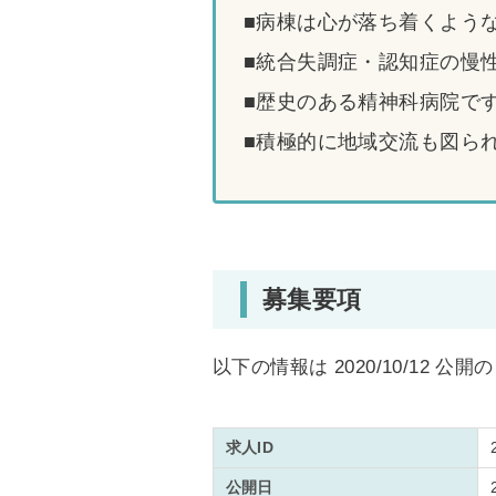
■病棟は心が落ち着くよう
■統合失調症・認知症の慢
■歴史のある精神科病院で
■積極的に地域交流も図ら
募集要項
以下の情報は 2020/10/12 公
求人ID
公開日