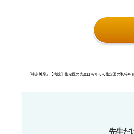
投
稿
ナ
ビ
ゲ
ー
先生だ
シ