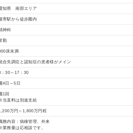
愛知県 南部エリア
最寄駅から徒歩圏内
精神科
常勤
300床未満
統合失調症と認知症の患者様がメイン
8：30～17：30
週4日～5日
週1回
※当直料は別途支給
1,200万円～1,800万円程
職務内容：病棟管理、外来
※業務量は応相談です。