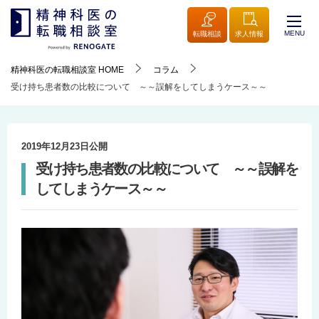
MENU
転職相談
求人情報
精神科医の転職相談室
HOME
コラム
受け持ち患者数の比較について ～～誤解をしてしまうケース～～
2019年12月23日
公開
受け持ち患者数の比較について ～～誤解を
してしまうケース～～