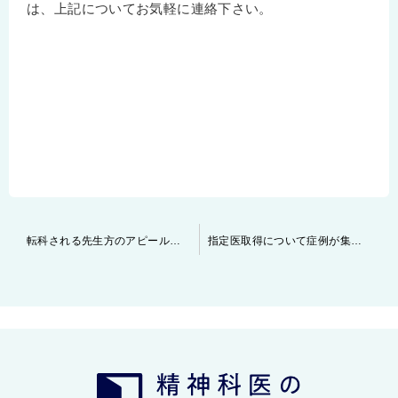
は、上記についてお気軽に連絡下さい。
投
転科される先生方のアピールポイントと注意点について
指定医取得について症例が集まる病院であればどこでも良いのか？
稿
ナ
ビ
ゲ
ー
シ