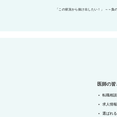
投
「この状況から抜け出したい！」 ～～負
稿
ナ
ビ
ゲ
ー
シ
ョ
ン
医師の皆
転職相談
求人情報
選ばれる