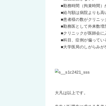
■勤務時間（拘束時間）が病
■給与額は病院よりも高
■患者様の数がクリニッ
■勤務医として外来数増
■クリニックが医師会に
■科目、症例が偏ってい
■大学医局のしがらみが
大凡は以上です。