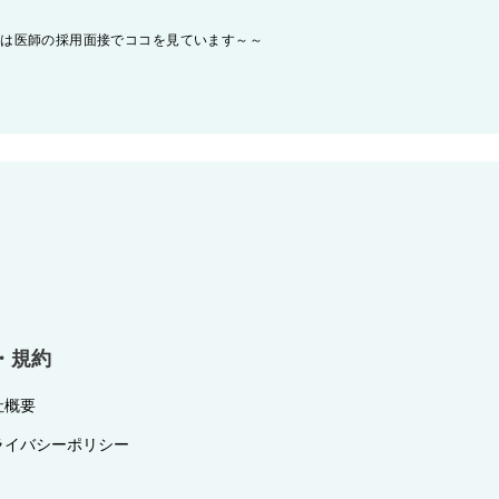
院は医師の採用面接でココを見ています～～
・規約
社概要
ライバシーポリシー