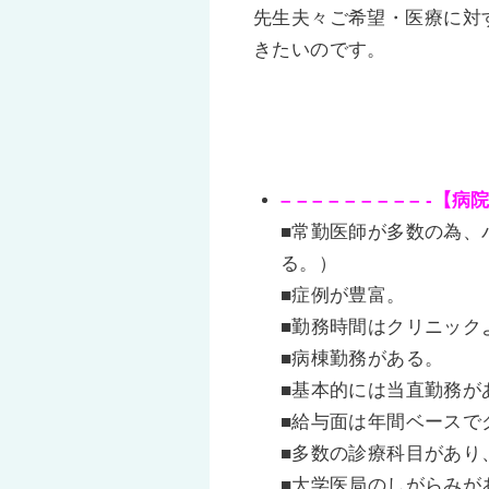
先生夫々ご希望・医療に対
きたいのです。
– – – – – – – – – -【病院
■常勤医師が多数の為、
る。）
■症例が豊富。
■勤務時間はクリニックより
■病棟勤務がある。
■基本的には当直勤務が
■給与面は年間ベースで
■多数の診療科目があり
■大学医局のしがらみが