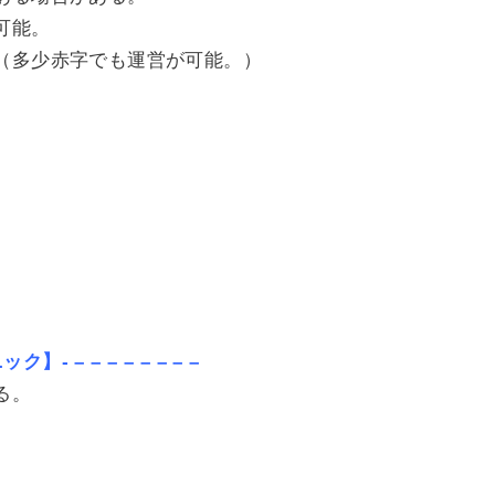
可能。
（多少赤字でも運営が可能。）
ック】- – – – – – – – –
る。