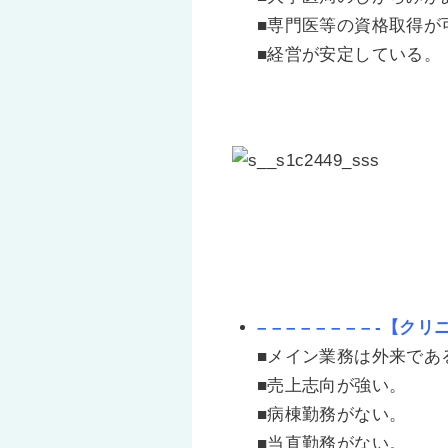
■専門医等の資格取得が
■経営が安定している。
– – – – – – – – -【クリニ
■メイン業務は外来であ
■売上志向が強い。
■病棟勤務がない。
■当直勤務がない。